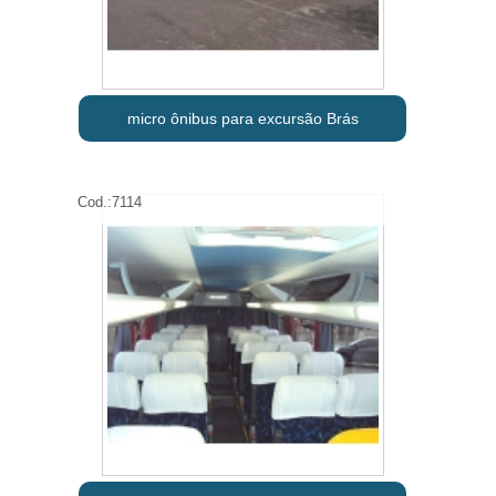
micro ônibus para excursão Brás
Cod.:
7114