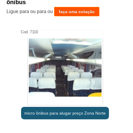
ônibus
Ligue para
ou para
ou
faça uma cotação
Cod.:
7110
micro ônibus para alugar preço Zona Norte