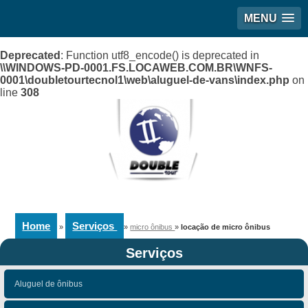
MENU
Deprecated
: Function utf8_encode() is deprecated in
\\WINDOWS-PD-0001.FS.LOCAWEB.COM.BR\WNFS-
0001\doubletourtecnol1\web\aluguel-de-vans\index.php
on
line
308
Home
Serviços
»
»
micro ônibus
»
locação de micro ônibus
Serviços
Aluguel de ônibus