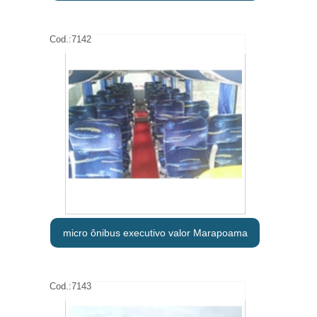
Cod.:
7142
micro ônibus executivo valor Marapoama
Cod.:
7143