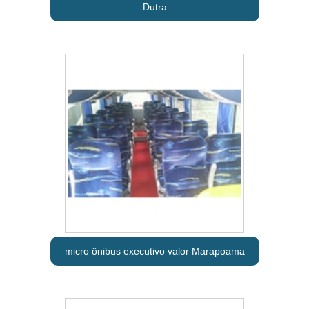
Dutra
micro ônibus executivo valor Marapoama