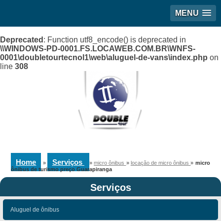
MENU
Deprecated
: Function utf8_encode() is deprecated in
\\WINDOWS-PD-0001.FS.LOCAWEB.COM.BR\WNFS-
0001\doubletourtecnol1\web\aluguel-de-vans\index.php
on
line
308
Home
Serviços
»
»
micro ônibus
»
locação de micro ônibus
»
micro
ônibus de turismo preço Guarapiranga
Serviços
Aluguel de ônibus