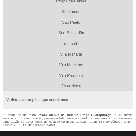
Poços de Caldas
São Lucas
São Paulo
São Sebastião
Tremembé
Vila Mariana
Vila Medeiros
Vila Prudente
Zona Norte
Verifique as regiões que atendemos
O conteúdo do texto "
Micro ônibus de Turismo Preço Guarapiranga
" é de direito
reservado. Sua reprodução, parcial ou total, mesmo citando nossos links, é proibida sem a
autorização do autor. Crime de violação de direito autoral – artigo 184 do Código Penal –
Lei 9610/98 - Lei de direitos autorais
.