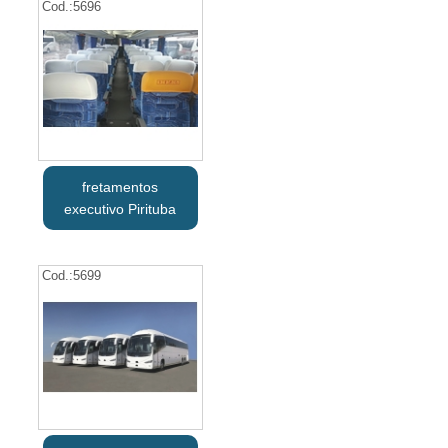
Cod.:
5696
fretamentos
executivo Pirituba
Cod.:
5699