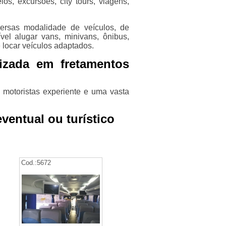
os, excursões, city tours, viagens,
iversas modalidade de veículos, de
el alugar vans, minivans, ônibus,
 locar veículos adaptados.
izada em fretamentos
motoristas experiente e uma vasta
ventual ou turístico
Cod.:
5672