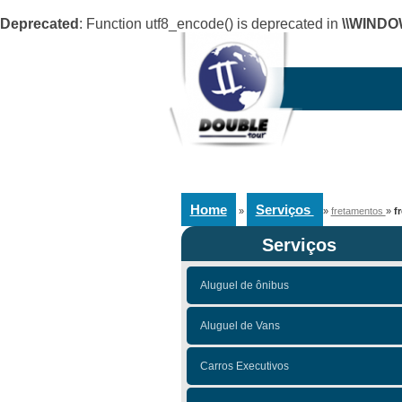
Deprecated
: Function utf8_encode() is deprecated in
\\WINDO
Home
Serviços
»
»
fretamentos
»
f
Serviços
Aluguel de ônibus
Aluguel de Vans
Carros Executivos