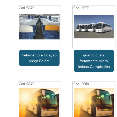
Cod.:
5676
Cod.:
5677
fretamento e locação
quanto custa
preço Belém
fretamento micro
ônibus Carapicuíba
Cod.:
5679
Cod.:
5680