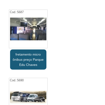
Cod.:
5687
fretamento micro
ônibus preço Parque
Edu Chaves
Cod.:
5690