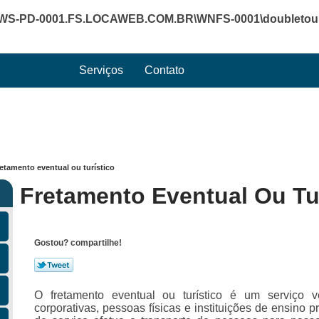
WS-PD-0001.FS.LOCAWEB.COM.BR\WNFS-0001\doubletourte
Serviços
Contato
retamento eventual ou turístico
Fretamento Eventual Ou Tu
Gostou? compartilhe!
O fretamento eventual ou turístico é um serviço v
corporativas, pessoas físicas e instituições de ensino 