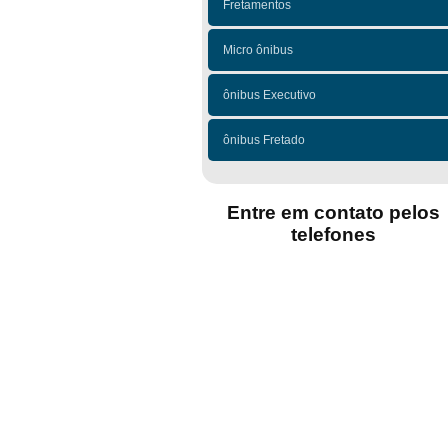
Fretamentos
Micro ônibus
ônibus Executivo
ônibus Fretado
Entre em contato pelos
telefones
(11)
(11)