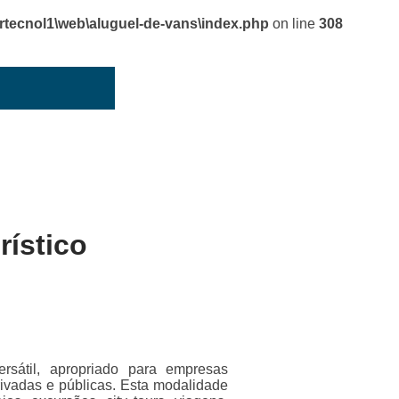
cnol1\web\aluguel-de-vans\index.php
on line
308
rístico
ersátil, apropriado para empresas
privadas e públicas. Esta modalidade