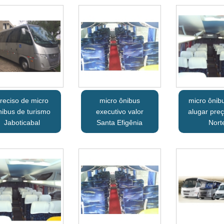
reciso de micro
micro ônibus
micro ônib
nibus de turismo
executivo valor
alugar pre
Jaboticabal
Santa Efigênia
Nort