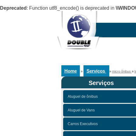
Deprecated
: Function utf8_encode() is deprecated in
\\WINDO
Home
Serviços
»
»
micro ônibus
»
l
Serviços
Aluguel de ônibus
Aluguel de Vans
Carros Executivos