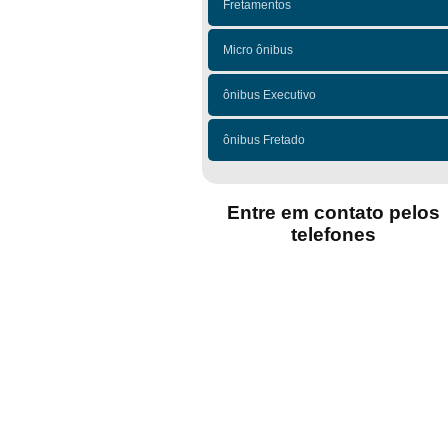
Fretamentos
Micro ônibus
ônibus Executivo
ônibus Fretado
Entre em contato pelos
telefones
(11)
(11)