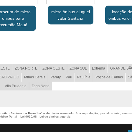
procura de micro
micro ônibus aluguel
locação de
ônibus para
valor Santana
ônibus valor
excursão Mauá
LESTE
ZONA NORTE
ZONA OESTE
ZONA SUL
Extrema
GRANDE SÃ
 SÃO PAULO
Minas Gerais
Paraty
Pari
Paulínia
Poços de Caldas
Sã
Vila Prudente
Zona Norte
ecutivo Santana de Parnaíba
" é de direito reservado. Sua reprodução, parcial ou total, mesmo
 Código Penal –
Lei 9610/98 - Lei de direitos autorais
.