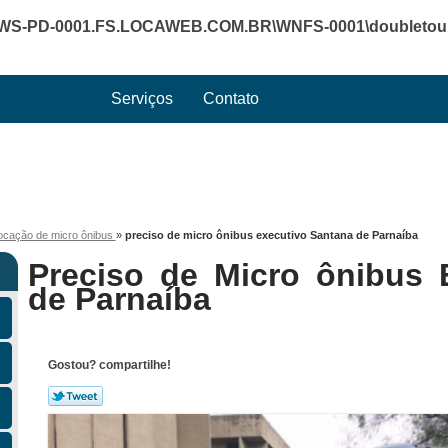
WS-PD-0001.FS.LOCAWEB.COM.BR\WNFS-0001\doubletourte
Serviços
Contato
ocação de micro ônibus
»
preciso de micro ônibus executivo Santana de Parnaíba
Preciso de Micro ônibus 
de Parnaíba
Gostou? compartilhe!