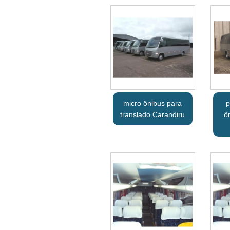
micro ônibus para
p
translado Carandiru
ô