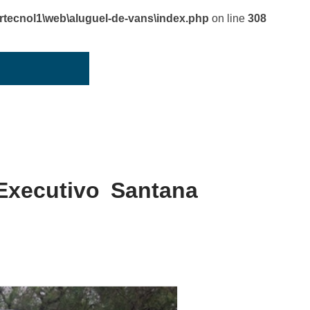
cnol1\web\aluguel-de-vans\index.php
on line
308
Executivo Santana