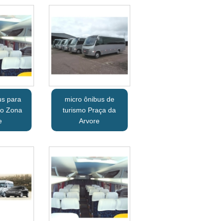
us para
micro ônibus de
ço Zona
turismo Praça da
e
Arvore