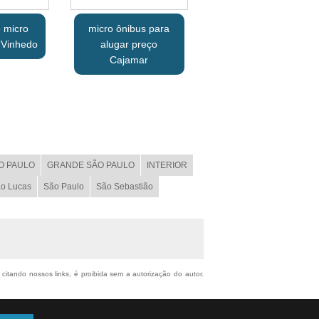
 micro
micro ônibus para
 Vinhedo
alugar preço
Cajamar
O PAULO
GRANDE SÃO PAULO
INTERIOR
o Lucas
São Paulo
São Sebastião
 citando nossos links, é proibida sem a autorização do autor.