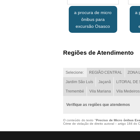
a procura de micro
a 
ônibus para
excursão Osasco
Regiões de Atendimento
Selecione:
REGIÃO CENTRAL
ZONA 
Jardim São Luís
Jaçanã
LITORAL DE
Tremembé
Vila Mariana
Vila Medeiros
Verifique as regiões que atendemos
O conteúdo do texto "
Preciso de Micro ônibus Ex
Crime de violação de direito autoral – artigo 184 do