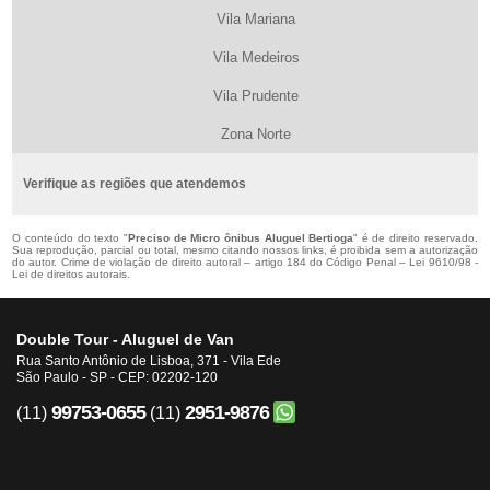
Vila Mariana
Vila Medeiros
Vila Prudente
Zona Norte
Verifique as regiões que atendemos
O conteúdo do texto "
Preciso de Micro ônibus Aluguel Bertioga
" é de direito reservado.
Sua reprodução, parcial ou total, mesmo citando nossos links, é proibida sem a autorização
do autor. Crime de violação de direito autoral – artigo 184 do Código Penal –
Lei 9610/98 -
Lei de direitos autorais
.
Double Tour - Aluguel de Van
Rua Santo Antônio de Lisboa, 371 - Vila Ede
São Paulo - SP - CEP: 02202-120
99753-0655
2951-9876
(11)
(11)