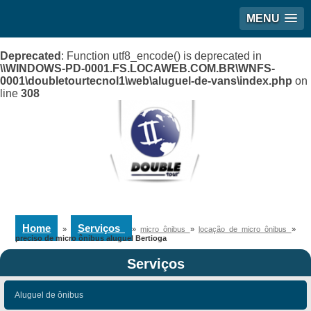
MENU
Deprecated
: Function utf8_encode() is deprecated in
\\WINDOWS-PD-0001.FS.LOCAWEB.COM.BR\WNFS-
0001\doubletourtecnol1\web\aluguel-de-vans\index.php
on
line
308
Home
Serviços
»
»
micro ônibus
»
locação de micro ônibus
»
preciso de micro ônibus aluguel Bertioga
Serviços
Aluguel de ônibus