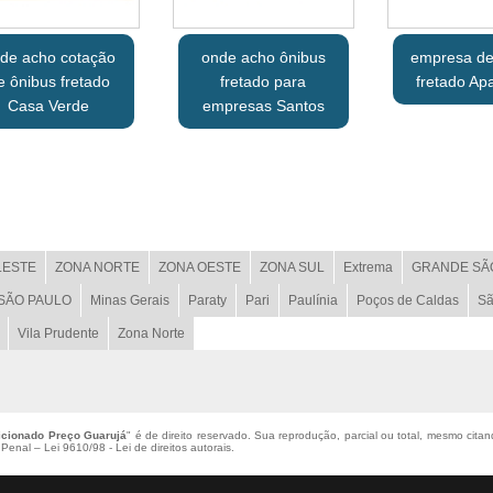
de acho cotação
onde acho ônibus
empresa de
e ônibus fretado
fretado para
fretado Ap
Casa Verde
empresas Santos
LESTE
ZONA NORTE
ZONA OESTE
ZONA SUL
Extrema
GRANDE SÃ
 SÃO PAULO
Minas Gerais
Paraty
Pari
Paulínia
Poços de Caldas
Sã
Vila Prudente
Zona Norte
icionado Preço Guarujá
" é de direito reservado. Sua reprodução, parcial ou total, mesmo citan
o Penal –
Lei 9610/98 - Lei de direitos autorais
.