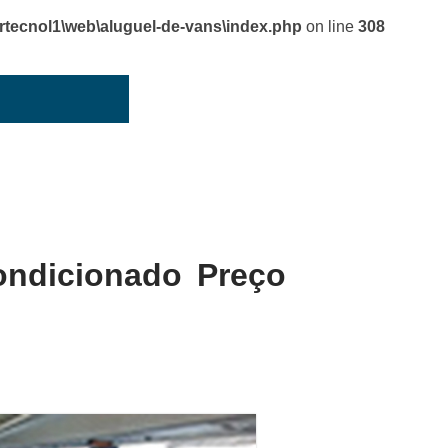
cnol1\web\aluguel-de-vans\index.php
on line
308
ondicionado Preço