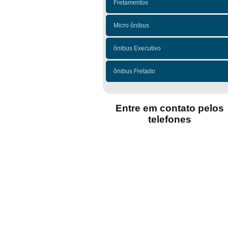
Fretamentos
Micro ônibus
ônibus Executivo
ônibus Fretado
Entre em contato pelos
telefones
(11)
(11)