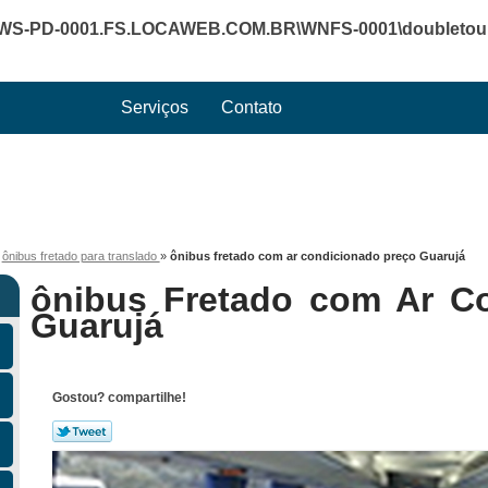
WS-PD-0001.FS.LOCAWEB.COM.BR\WNFS-0001\doubletourte
Serviços
Contato
»
ônibus fretado para translado
»
ônibus fretado com ar condicionado preço Guarujá
ônibus Fretado com Ar C
Guarujá
Gostou? compartilhe!