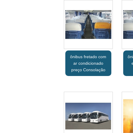
ônibus fretado com
ôn
ar condicionado
preço Consolação