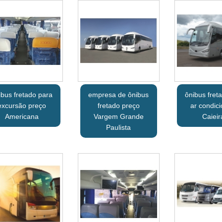
ibus fretado para
empresa de ônibus
ônibus fret
excursão preço
fretado preço
ar condic
Americana
Vargem Grande
Caieir
Paulista