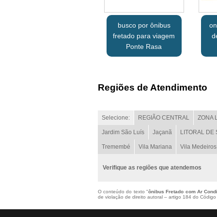
busco por ônibus
on
fretado para viagem
d
Ponte Rasa
Regiões de Atendimento
Selecione:
REGIÃO CENTRAL
ZONA 
Jardim São Luís
Jaçanã
LITORAL DE
Tremembé
Vila Mariana
Vila Medeiros
Verifique as regiões que atendemos
O conteúdo do texto "
ônibus Fretado com Ar Cond
de violação de direito autoral – artigo 184 do Códig