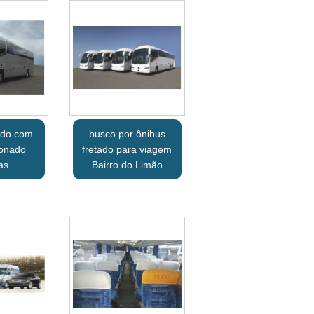
ado com
busco por ônibus
ionado
fretado para viagem
as
Bairro do Limão