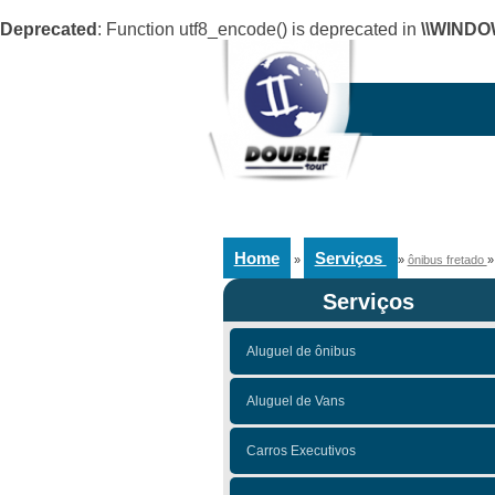
Deprecated
: Function utf8_encode() is deprecated in
\\WINDO
Home
Serviços
»
»
ônibus fretado
Serviços
Aluguel de ônibus
Aluguel de Vans
Carros Executivos