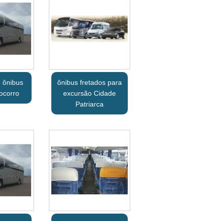
 ônibus
ônibus fretados para
ocorro
excursão Cidade
Patriarca