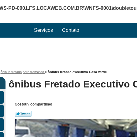
WS-PD-0001.FS.LOCAWEB.COM.BR\WNFS-0001\doubletourte
Serviços
Contato
»
ônibus fretado para translado
»
ônibus fretado executivo Casa Verde
ônibus Fretado Executivo 
Gostou? compartilhe!