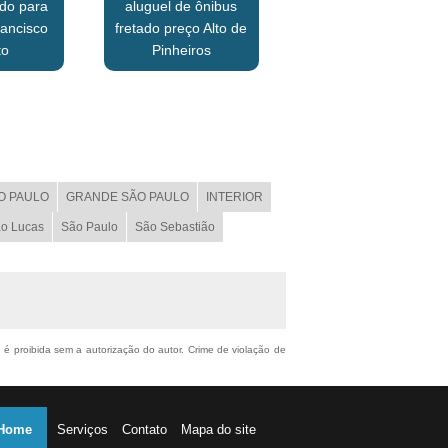
ado para
aluguel de ônibus
ancisco
fretado preço Alto de
to
Pinheiros
O PAULO
GRANDE SÃO PAULO
INTERIOR
o Lucas
São Paulo
São Sebastião
, é proibida sem a autorização do autor. Crime de violação de
Home
Serviços
Contato
Mapa do site