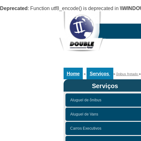
Deprecated
: Function utf8_encode() is deprecated in
\\WINDO
Home
Serviços
»
»
ônibus fretado
Serviços
Aluguel de ônibus
Aluguel de Vans
Carros Executivos