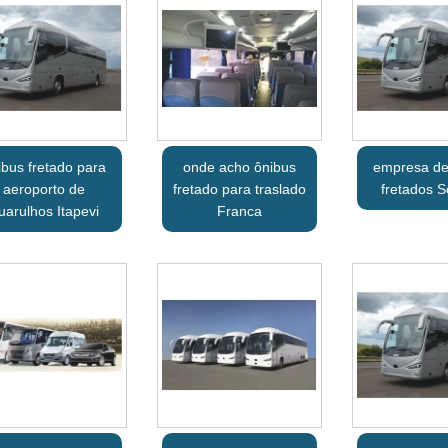
ibus fretado para
onde acho ônibus
empresa de
aeroporto de
fretado para traslado
fretados S
uarulhos Itapevi
Franca