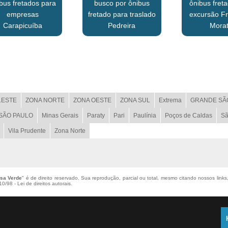
bus fretados para
busco por ônibus
ônibus fret
empresas
fretado para traslado
excursão Fr
Carapicuíba
Pedreira
Mora
LESTE
ZONA NORTE
ZONA OESTE
ZONA SUL
Extrema
GRANDE SÃ
 SÃO PAULO
Minas Gerais
Paraty
Pari
Paulínia
Poços de Caldas
Sã
Vila Prudente
Zona Norte
asa Verde
" é de direito reservado. Sua reprodução, parcial ou total, mesmo citando nossos links
0/98 - Lei de direitos autorais
.