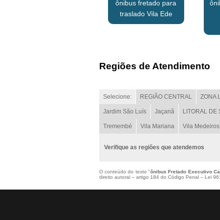
ônibus fretado para
ôni
traslado Vila Ede
Regiões de Atendimento
Selecione:
REGIÃO CENTRAL
ZONA 
Jardim São Luís
Jaçanã
LITORAL DE
Tremembé
Vila Mariana
Vila Medeiros
Verifique as regiões que atendemos
O conteúdo do texto "
ônibus Fretado Executivo C
direito autoral – artigo 184 do Código Penal –
Lei 961