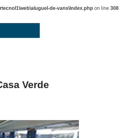
cnol1\web\aluguel-de-vans\index.php
on line
308
Casa Verde