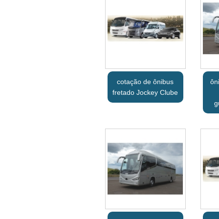
cotação de ônibus
ôn
fretado Jockey Clube
g