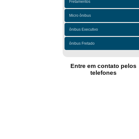
Fretamentos
Micro ônibus
ônibus Executivo
ônibus Fretado
Entre em contato pelos
telefones
(11)
(11)