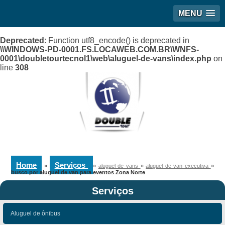
MENU
Deprecated
: Function utf8_encode() is deprecated in
\\WINDOWS-PD-0001.FS.LOCAWEB.COM.BR\WNFS-
0001\doubletourtecnol1\web\aluguel-de-vans\index.php
on
line
308
Home
Serviços
»
»
aluguel de vans
»
aluguel de van executiva
»
busco por aluguel de van para eventos Zona Norte
Serviços
Aluguel de ônibus