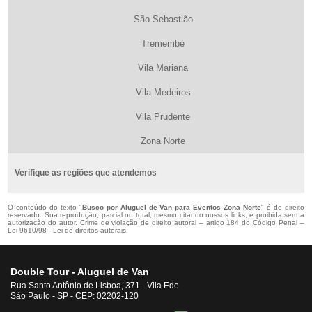
São Sebastião
Tremembé
Vila Mariana
Vila Medeiros
Vila Prudente
Zona Norte
Verifique as regiões que atendemos
O conteúdo do texto "
Busco por Aluguel de Van para Eventos Zona Norte
" é de direito
reservado. Sua reprodução, parcial ou total, mesmo citando nossos links, é proibida sem a
autorização do autor. Crime de violação de direito autoral – artigo 184 do Código Penal –
Lei 9610/98 - Lei de direitos autorais
.
Double Tour - Aluguel de Van
Rua Santo Antônio de Lisboa, 371 - Vila Ede
São Paulo - SP - CEP: 02202-120