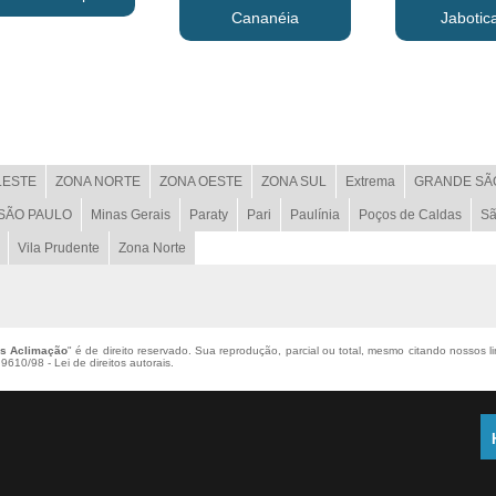
Cananéia
Jabotic
LESTE
ZONA NORTE
ZONA OESTE
ZONA SUL
Extrema
GRANDE SÃ
 SÃO PAULO
Minas Gerais
Paraty
Pari
Paulínia
Poços de Caldas
Sã
Vila Prudente
Zona Norte
os Aclimação
" é de direito reservado. Sua reprodução, parcial ou total, mesmo citando nossos l
 9610/98 - Lei de direitos autorais
.