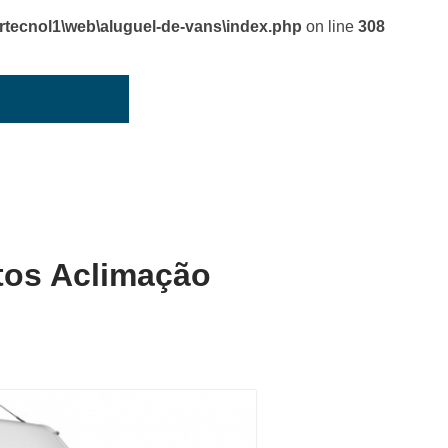
cnol1\web\aluguel-de-vans\index.php
on line
308
tos Aclimação