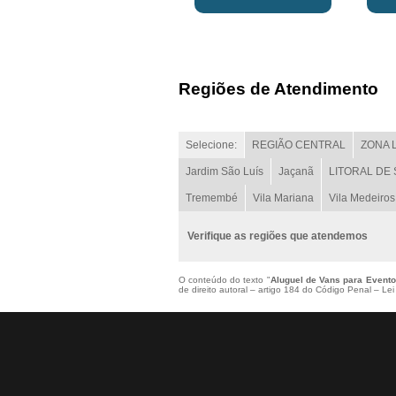
Regiões de Atendimento
Selecione:
REGIÃO CENTRAL
ZONA 
Jardim São Luís
Jaçanã
LITORAL DE
Tremembé
Vila Mariana
Vila Medeiros
Verifique as regiões que atendemos
O conteúdo do texto "
Aluguel de Vans para Event
de direito autoral – artigo 184 do Código Penal –
Lei