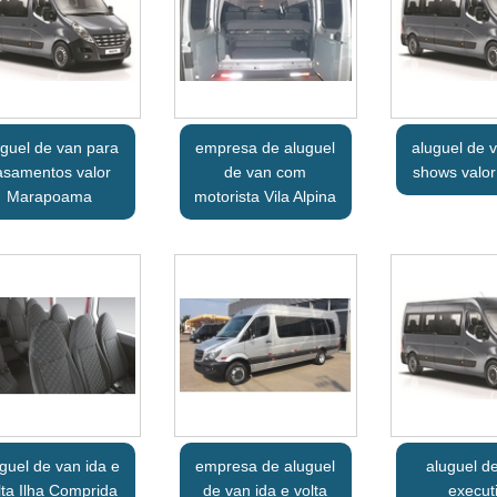
uguel de van para
empresa de aluguel
aluguel de 
asamentos valor
de van com
shows valor
Marapoama
motorista Vila Alpina
guel de van ida e
empresa de aluguel
aluguel d
lta Ilha Comprida
de van ida e volta
execut