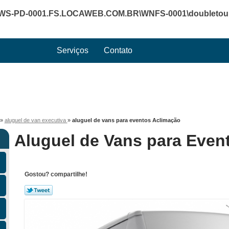
WS-PD-0001.FS.LOCAWEB.COM.BR\WNFS-0001\doubletourte
Serviços
Contato
»
aluguel de van executiva
»
aluguel de vans para eventos Aclimação
Aluguel de Vans para Even
Gostou? compartilhe!