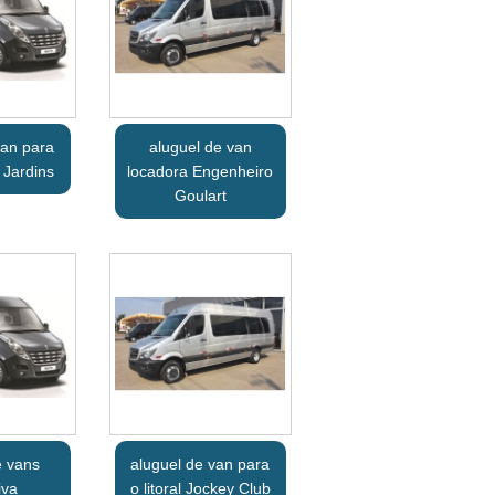
van para
aluguel de van
 Jardins
locadora Engenheiro
Goulart
e vans
aluguel de van para
iva
o litoral Jockey Club