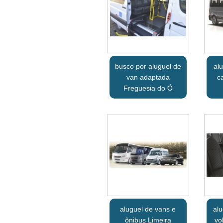
busco por aluguel de
al
van adaptada
c
Freguesia do Ó
aluguel de vans e
alu
ônibus Limeira
vo