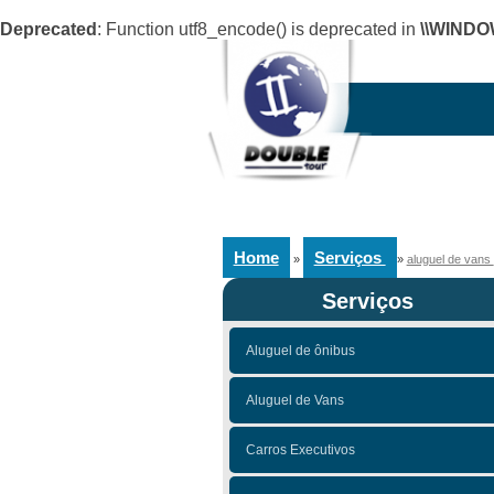
Deprecated
: Function utf8_encode() is deprecated in
\\WINDO
Home
Serviços
»
»
aluguel de vans
Serviços
Aluguel de ônibus
Aluguel de Vans
Carros Executivos