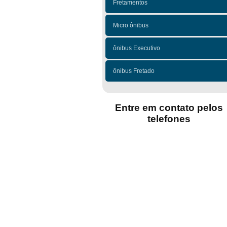
Fretamentos
Micro ônibus
ônibus Executivo
ônibus Fretado
Entre em contato pelos
telefones
(11)
(11)