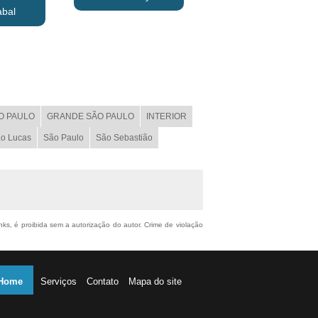
abal
O PAULO
GRANDE SÃO PAULO
INTERIOR
o Lucas
São Paulo
São Sebastião
inks, é proibida sem a autorização do autor. Crime de violação
Home
Serviços
Contato
Mapa do site