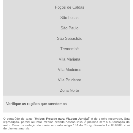
Poços de Caldas
São Lucas
São Paulo
São Sebastião
Tremembé
Vila Mariana
Vila Medeiros
Vila Prudente
Zona Norte
Verifique as regiões que atendemos
O conteúdo do texto "
ônibus Fretado para Viagem Jundiaí
" é de direito reservado. Sua
reprodução, parcial ou total, mesmo citando nossos links, é proibida sem a autorização do
autor. Crime de violação de direito autoral – artigo 184 do Código Penal –
Lei 9610/98 - Lei
de direitos autorais
.