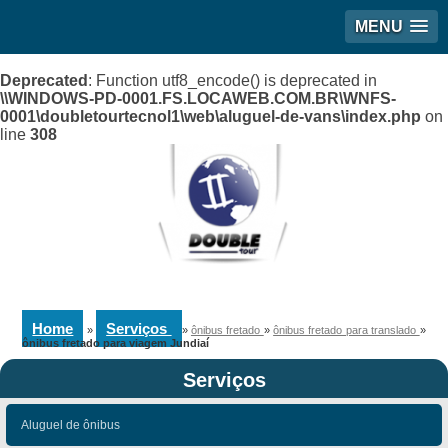
MENU
Deprecated
: Function utf8_encode() is deprecated in
\\WINDOWS-PD-0001.FS.LOCAWEB.COM.BR\WNFS-
0001\doubletourtecnol1\web\aluguel-de-vans\index.php
on
line
308
Home
Serviços
»
»
ônibus fretado
»
ônibus fretado para translado
»
ônibus fretado para viagem Jundiaí
Serviços
Aluguel de ônibus