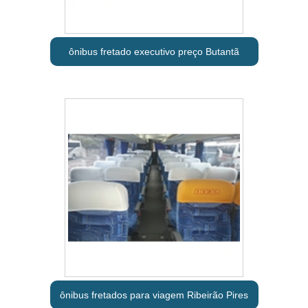
ônibus fretado executivo preço Butantã
ônibus fretados para viagem Ribeirão Pires