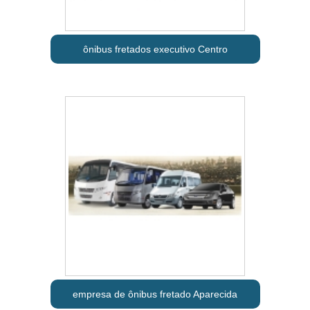
ônibus fretados executivo Centro
empresa de ônibus fretado Aparecida