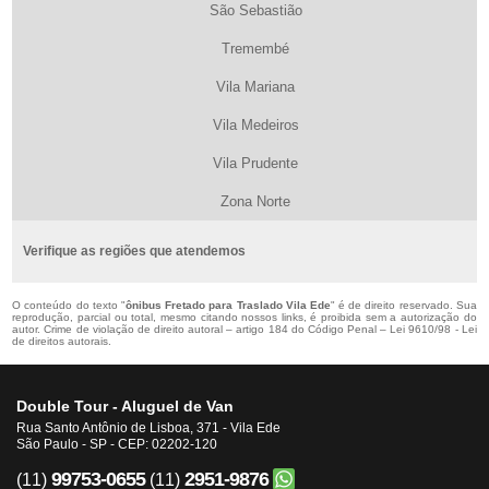
São Sebastião
Tremembé
Vila Mariana
Vila Medeiros
Vila Prudente
Zona Norte
Verifique as regiões que atendemos
O conteúdo do texto "
ônibus Fretado para Traslado Vila Ede
" é de direito reservado. Sua
reprodução, parcial ou total, mesmo citando nossos links, é proibida sem a autorização do
autor. Crime de violação de direito autoral – artigo 184 do Código Penal –
Lei 9610/98 - Lei
de direitos autorais
.
Double Tour - Aluguel de Van
Rua Santo Antônio de Lisboa, 371 - Vila Ede
São Paulo - SP - CEP: 02202-120
99753-0655
2951-9876
(11)
(11)