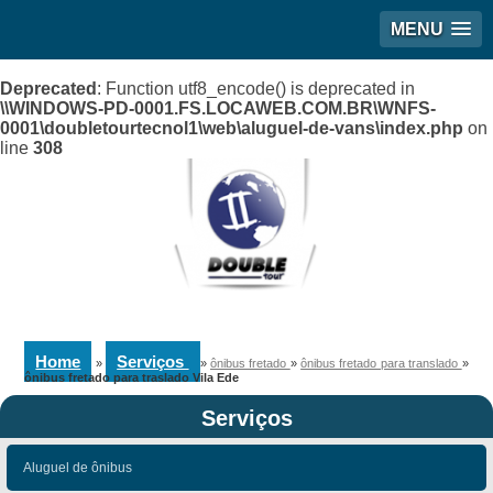
MENU
Deprecated
: Function utf8_encode() is deprecated in
\\WINDOWS-PD-0001.FS.LOCAWEB.COM.BR\WNFS-
0001\doubletourtecnol1\web\aluguel-de-vans\index.php
on
line
308
Home
Serviços
»
»
ônibus fretado
»
ônibus fretado para translado
»
ônibus fretado para traslado Vila Ede
Serviços
Aluguel de ônibus