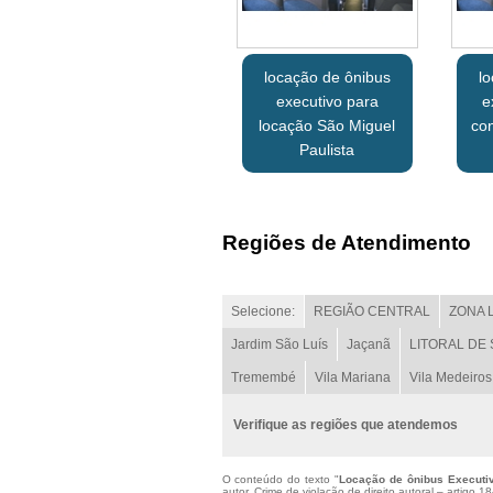
locação de ônibus
l
executivo para
e
locação São Miguel
co
Paulista
Regiões de Atendimento
Selecione:
REGIÃO CENTRAL
ZONA 
Jardim São Luís
Jaçanã
LITORAL DE
Tremembé
Vila Mariana
Vila Medeiros
Verifique as regiões que atendemos
O conteúdo do texto "
Locação de ônibus Executiv
autor. Crime de violação de direito autoral – artigo 