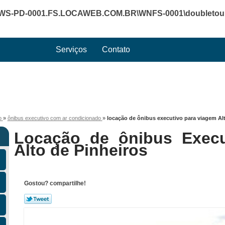
WS-PD-0001.FS.LOCAWEB.COM.BR\WNFS-0001\doubletourte
Serviços
Contato
vo
»
ônibus executivo com ar condicionado
»
locação de ônibus executivo para viagem Alt
Locação de ônibus Execu
Alto de Pinheiros
Gostou? compartilhe!