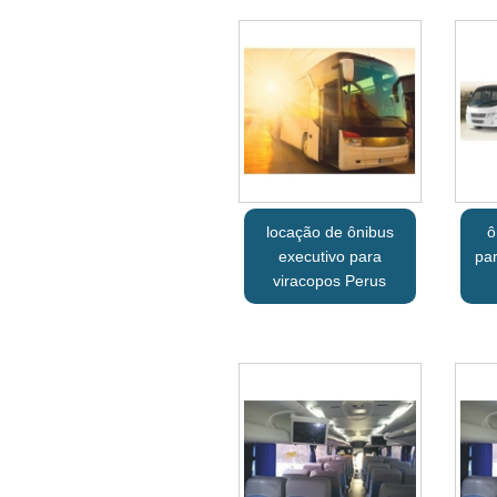
locação de ônibus
ô
executivo para
pa
viracopos Perus