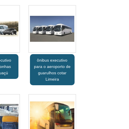
cutivo
ônibus executivo
gonhas
para o aeroporto de
uaçú
guarulhos cotar
Limeira