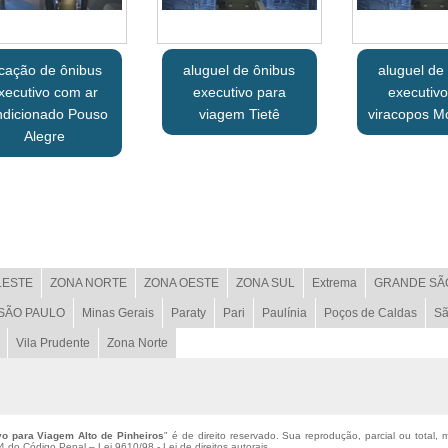
ocação de ônibus
aluguel de ônibus
aluguel de
xecutivo com ar
executivo para
executivo
ndicionado Pouso
viagem Tietê
viracopos 
Alegre
LESTE
ZONA NORTE
ZONA OESTE
ZONA SUL
Extrema
GRANDE SÃ
 SÃO PAULO
Minas Gerais
Paraty
Pari
Paulínia
Poços de Caldas
Sã
Vila Prudente
Zona Norte
o para Viagem Alto de Pinheiros
" é de direito reservado. Sua reprodução, parcial ou total,
184 do Código Penal –
Lei 9610/98 - Lei de direitos autorais
.