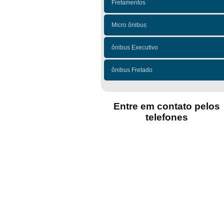
Fretamentos
Micro ônibus
ônibus Executivo
ônibus Fretado
Entre em contato pelos
telefones
(11)
(11)