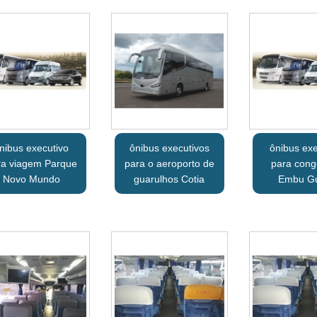
nibus executivo
ônibus executivos
ônibus exe
ra viagem Parque
para o aeroporto de
para con
Novo Mundo
guarulhos Cotia
Embu G