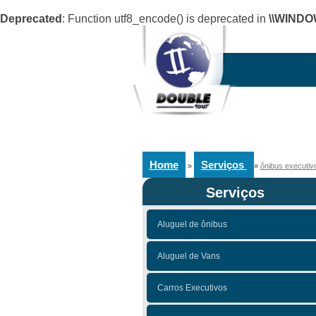
Deprecated
: Function utf8_encode() is deprecated in
\\WINDO
Home
Serviços
»
»
ônibus executi
Serviços
Aluguel de ônibus
Aluguel de Vans
Carros Executivos