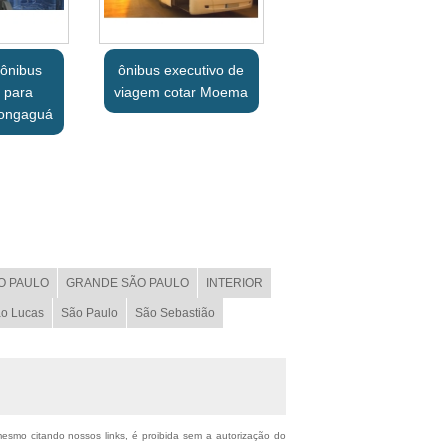
 ônibus
ônibus executivo de
 para
viagem cotar Moema
Mongaguá
O PAULO
GRANDE SÃO PAULO
INTERIOR
o Lucas
São Paulo
São Sebastião
 mesmo citando nossos links, é proibida sem a autorização do