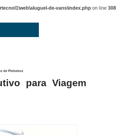
cnol1\web\aluguel-de-vans\index.php
on line
308
o de Pinheiros
tivo para Viagem