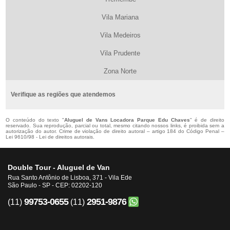
Vila Mariana
Vila Medeiros
Vila Prudente
Zona Norte
Verifique as regiões que atendemos
O conteúdo do texto "
Aluguel de Vans Locadora Parque Edu Chaves
" é de direito
reservado. Sua reprodução, parcial ou total, mesmo citando nossos links, é proibida sem a
autorização do autor. Crime de violação de direito autoral – artigo 184 do Código Penal –
Lei 9610/98 - Lei de direitos autorais
.
Double Tour - Aluguel de Van
Rua Santo Antônio de Lisboa, 371 - Vila Ede
São Paulo - SP - CEP: 02202-120
99753-0655
2951-9876
(11)
(11)