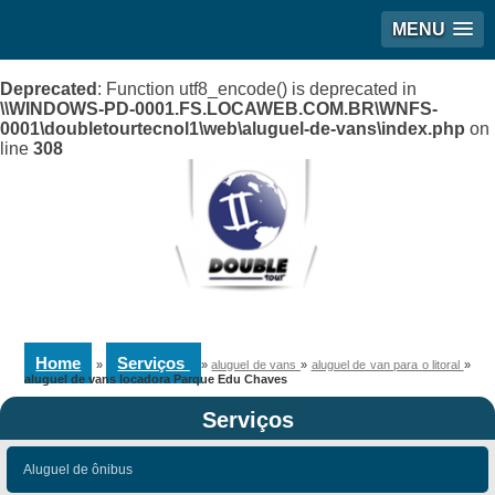
MENU
Deprecated
: Function utf8_encode() is deprecated in
\\WINDOWS-PD-0001.FS.LOCAWEB.COM.BR\WNFS-
0001\doubletourtecnol1\web\aluguel-de-vans\index.php
on
line
308
Home
Serviços
»
»
aluguel de vans
»
aluguel de van para o litoral
»
aluguel de vans locadora Parque Edu Chaves
Serviços
Aluguel de ônibus