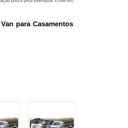
zação preza pela exemplar. Entre em
e Van para Casamentos