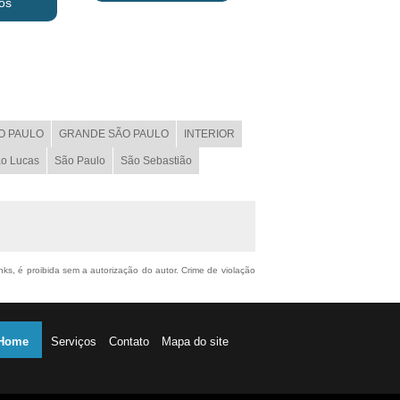
os
O PAULO
GRANDE SÃO PAULO
INTERIOR
o Lucas
São Paulo
São Sebastião
inks, é proibida sem a autorização do autor. Crime de violação
Home
Serviços
Contato
Mapa do site