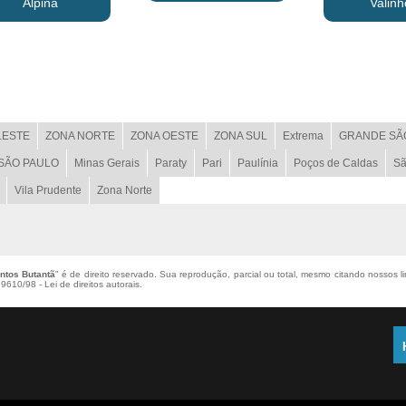
Alpina
Valinh
LESTE
ZONA NORTE
ZONA OESTE
ZONA SUL
Extrema
GRANDE SÃ
 SÃO PAULO
Minas Gerais
Paraty
Pari
Paulínia
Poços de Caldas
Sã
Vila Prudente
Zona Norte
ntos Butantã
" é de direito reservado. Sua reprodução, parcial ou total, mesmo citando nossos l
 9610/98 - Lei de direitos autorais
.