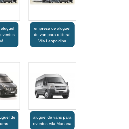
 aluguel
empresa de aluguel
 eventos
de van para o litoral
uá
Vila Leopoldina
uguel de
aluguel de vans para
oras
eventos Vila Mariana