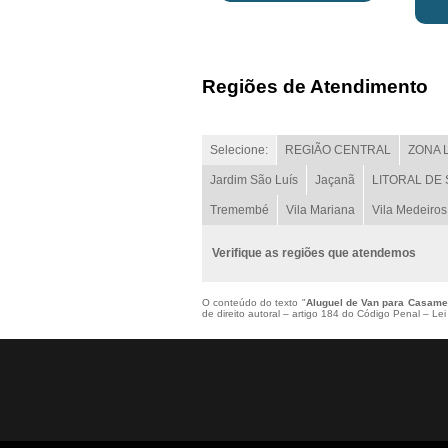
Regiões de Atendimento
Selecione:
REGIÃO CENTRAL
ZONA 
Jardim São Luís
Jaçanã
LITORAL DE
Tremembé
Vila Mariana
Vila Medeiros
Verifique as regiões que atendemos
O conteúdo do texto "
Aluguel de Van para Casame
de direito autoral – artigo 184 do Código Penal –
Lei