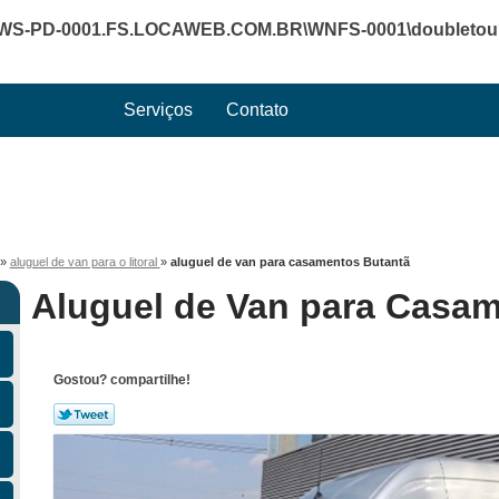
WS-PD-0001.FS.LOCAWEB.COM.BR\WNFS-0001\doubletourte
Serviços
Contato
»
aluguel de van para o litoral
»
aluguel de van para casamentos Butantã
Aluguel de Van para Casa
Gostou? compartilhe!