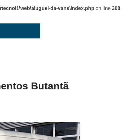
cnol1\web\aluguel-de-vans\index.php
on line
308
mentos Butantã