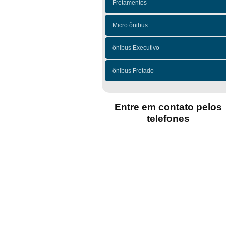
Fretamentos
Micro ônibus
ônibus Executivo
ônibus Fretado
Entre em contato pelos
telefones
(11)
(11)