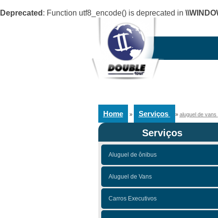
Deprecated
: Function utf8_encode() is deprecated in
\\WINDO
Home
Serviços
»
»
aluguel de vans
Serviços
Aluguel de ônibus
Aluguel de Vans
Carros Executivos