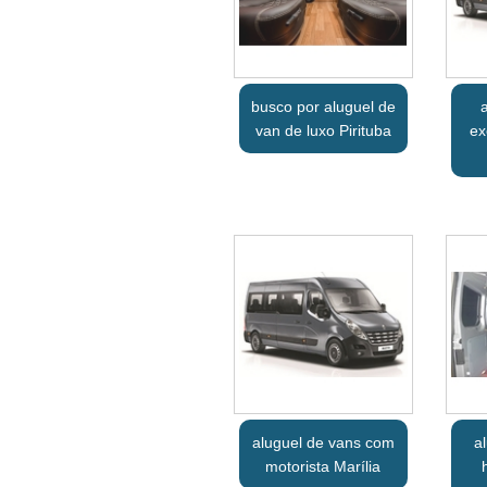
busco por aluguel de
van de luxo Pirituba
ex
aluguel de vans com
a
motorista Marília