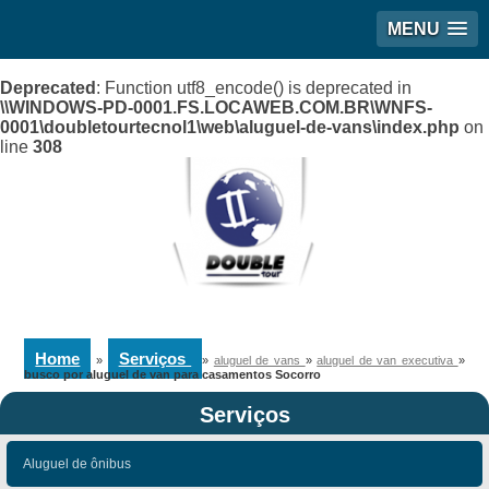
MENU
Deprecated
: Function utf8_encode() is deprecated in
\\WINDOWS-PD-0001.FS.LOCAWEB.COM.BR\WNFS-
0001\doubletourtecnol1\web\aluguel-de-vans\index.php
on
line
308
Home
Serviços
»
»
aluguel de vans
»
aluguel de van executiva
»
busco por aluguel de van para casamentos Socorro
Serviços
Aluguel de ônibus