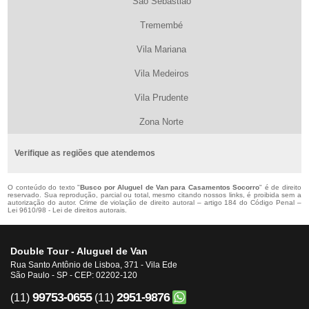
São Sebastião
Tremembé
Vila Mariana
Vila Medeiros
Vila Prudente
Zona Norte
Verifique as regiões que atendemos
O conteúdo do texto "
Busco por Aluguel de Van para Casamentos Socorro
" é de direito
reservado. Sua reprodução, parcial ou total, mesmo citando nossos links, é proibida sem a
autorização do autor. Crime de violação de direito autoral – artigo 184 do Código Penal –
Lei 9610/98 - Lei de direitos autorais
.
Double Tour - Aluguel de Van
Rua Santo Antônio de Lisboa, 371 - Vila Ede
São Paulo - SP - CEP: 02202-120
99753-0655
2951-9876
(11)
(11)