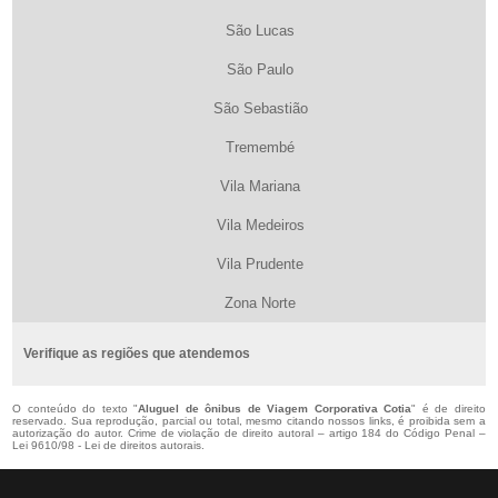
São Lucas
São Paulo
São Sebastião
Tremembé
Vila Mariana
Vila Medeiros
Vila Prudente
Zona Norte
Verifique as regiões que atendemos
O conteúdo do texto "
Aluguel de ônibus de Viagem Corporativa Cotia
" é de direito
reservado. Sua reprodução, parcial ou total, mesmo citando nossos links, é proibida sem a
autorização do autor. Crime de violação de direito autoral – artigo 184 do Código Penal –
Lei 9610/98 - Lei de direitos autorais
.