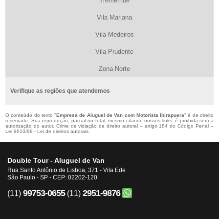
Tremembé
Vila Mariana
Vila Medeiros
Vila Prudente
Zona Norte
Verifique as regiões que atendemos
O conteúdo do texto "
Empresa de Aluguel de Van com Motorista Ibirapuera
" é de direito
reservado. Sua reprodução, parcial ou total, mesmo citando nossos links, é proibida sem a
autorização do autor. Crime de violação de direito autoral – artigo 184 do Código Penal –
Lei 9610/98 - Lei de direitos autorais
.
Double Tour - Aluguel de Van
Rua Santo Antônio de Lisboa, 371 - Vila Ede
São Paulo - SP - CEP: 02202-120
99753-0655
2951-9876
(11)
(11)