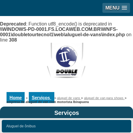
MENU
Deprecated
: Function utf8_encode() is deprecated in
\\WINDOWS-PD-0001.FS.LOCAWEB.COM.BR\WNFS-
0001\doubletourtecnol1\web\aluguel-de-vans\index.php
on
line
308
Home
Serviços
»
»
aluguel de vans
»
aluguel de van para shows
»
empresa de aluguel de van com motorista Ibirapuera
Serviços
Aluguel de ônibus