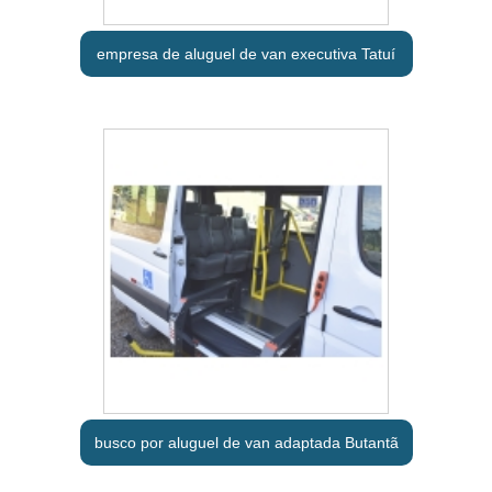
empresa de aluguel de van executiva Tatuí
busco por aluguel de van adaptada Butantã