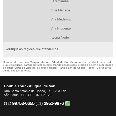
Tremembé
Vila Mariana
Vila Medeiros
Vila Prudente
Zona Norte
Verifique as regiões que atendemos
O conteúdo do texto "
Aluguel de Van Adaptada São Sebastião
" é de direito reservado.
Sua reprodução, parcial ou total, mesmo citando nossos links, é proibida sem a autorização
do autor. Crime de violação de direito autoral – artigo 184 do Código Penal –
Lei 9610/98 -
Lei de direitos autorais
.
Double Tour - Aluguel de Van
Rua Santo Antônio de Lisboa, 371 - Vila Ede
São Paulo - SP - CEP: 02202-120
99753-0655
2951-9876
(11)
(11)