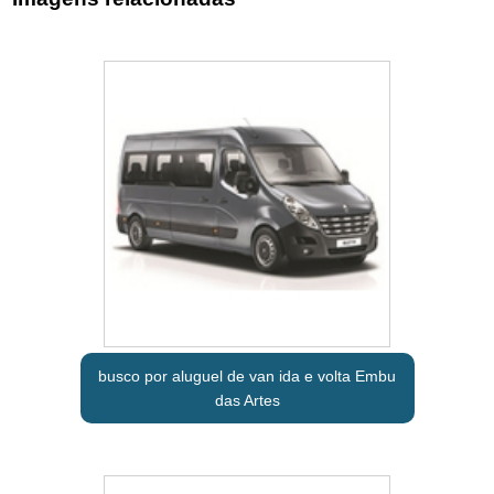
busco por aluguel de van ida e volta Embu
das Artes