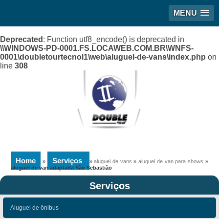
MENU
Deprecated
: Function utf8_encode() is deprecated in
\\WINDOWS-PD-0001.FS.LOCAWEB.COM.BR\WNFS-
0001\doubletourtecnol1\web\aluguel-de-vans\index.php
on
line
308
Home
Serviços
»
»
aluguel de vans
»
aluguel de van para shows
»
aluguel de van adaptada São Sebastião
Serviços
Aluguel de ônibus