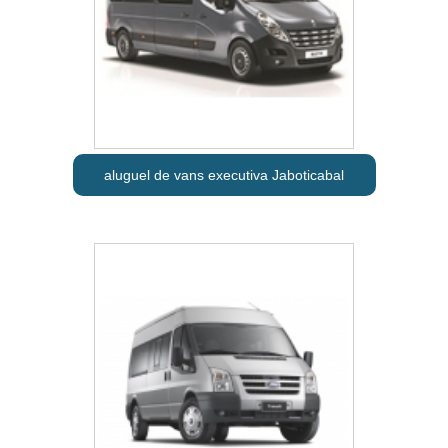
aluguel de vans executiva Jaboticabal