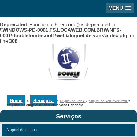
MENU
Deprecated
: Function utf8_encode() is deprecated in
\\WINDOWS-PD-0001.FS.LOCAWEB.COM.BR\WNFS-
0001\doubletourtecnol1\web\aluguel-de-vans\index.php
on
line
308
Home
Serviços
»
»
aluguel de vans
»
aluguel de van executiva
»
empresa de aluguel de van ida e volta Cananéia
Serviços
Aluguel de ônibus