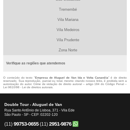
Tremembé
Vila Mariana
Vila Medeiros
Vila Prudente
Zona Norte
Verifique as regiões que atendemos
O conteúdo do texto "
Empresa de Aluguel de Van Ida e Volta Cananéia
" é de direito
reservado. Sua reprodução, parcial ou total, mesmo citando nossos links, é proibida sem a
autorização do autor. Crime de violação de direito autoral – artigo 184 do Código Penal –
Lei 9610/98 - Lei de direitos autorais
.
Double Tour - Aluguel de Van
Rua Santo Antônio de Lisboa, 371 - Vila Ede
São Paulo - SP - CEP: 02202-120
99753-0655
2951-9876
(11)
(11)