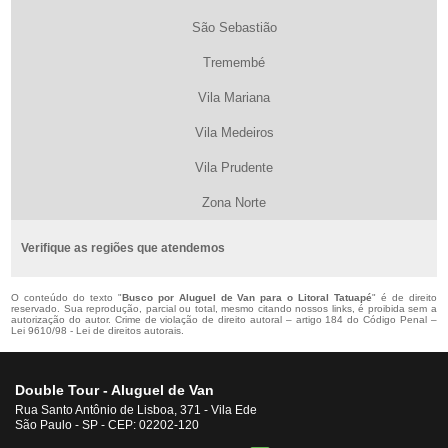
São Sebastião
Tremembé
Vila Mariana
Vila Medeiros
Vila Prudente
Zona Norte
Verifique as regiões que atendemos
O conteúdo do texto "
Busco por Aluguel de Van para o Litoral Tatuapé
" é de direito
reservado. Sua reprodução, parcial ou total, mesmo citando nossos links, é proibida sem a
autorização do autor. Crime de violação de direito autoral – artigo 184 do Código Penal –
Lei 9610/98 - Lei de direitos autorais
.
Double Tour - Aluguel de Van
Rua Santo Antônio de Lisboa, 371 - Vila Ede
São Paulo - SP - CEP: 02202-120