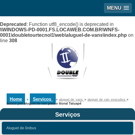
MENU
Deprecated
: Function utf8_encode() is deprecated in
\\WINDOWS-PD-0001.FS.LOCAWEB.COM.BR\WNFS-
0001\doubletourtecnol1\web\aluguel-de-vans\index.php
on
line
308
Home
Serviços
»
»
aluguel de vans
»
aluguel de van executiva
»
busco por aluguel de van para o litoral Tatuapé
Serviços
Aluguel de ônibus