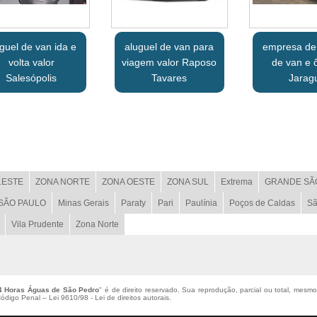
guel de van ida e
aluguel de van para
empresa de
volta valor
viagem valor Raposo
de van e 
Salesópolis
Tavares
Jarag
LESTE
ZONA NORTE
ZONA OESTE
ZONA SUL
Extrema
GRANDE SÃ
 SÃO PAULO
Minas Gerais
Paraty
Pari
Paulínia
Poços de Caldas
Sã
Vila Prudente
Zona Norte
4 Horas Águas de São Pedro
" é de direito reservado. Sua reprodução, parcial ou total, mesmo
 Código Penal –
Lei 9610/98 - Lei de direitos autorais
.