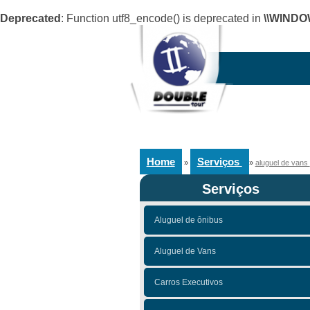
Deprecated
: Function utf8_encode() is deprecated in
\\WINDO
Home
Serviços
»
»
aluguel de vans
Serviços
Aluguel de ônibus
Aluguel de Vans
Carros Executivos