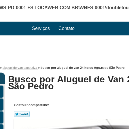
WS-PD-0001.FS.LOCAWEB.COM.BR\WNFS-0001\doubletourte
Serviços
Contato
»
aluguel de van executiva
»
busco por aluguel de van 24 horas Águas de São Pedro
Busco por Aluguel de Van
São Pedro
Gostou? compartilhe!