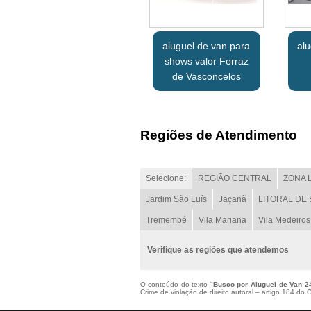
aluguel de van para
alu
shows valor Ferraz
de Vasconcelos
Regiões de Atendimento
Selecione:
REGIÃO CENTRAL
ZONA 
Jardim São Luís
Jaçanã
LITORAL DE
Tremembé
Vila Mariana
Vila Medeiros
Verifique as regiões que atendemos
O conteúdo do texto "
Busco por Aluguel de Van 2
Crime de violação de direito autoral – artigo 184 do