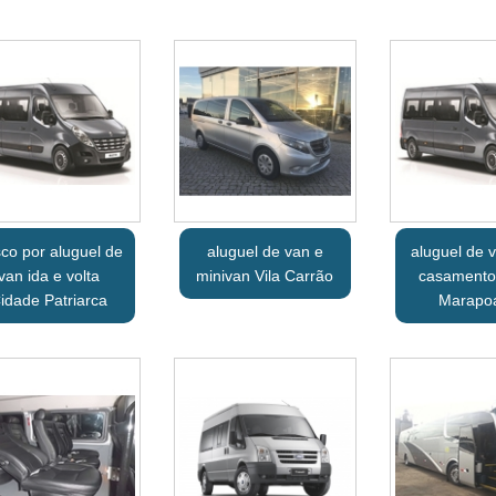
co por aluguel de
aluguel de van e
aluguel de 
van ida e volta
minivan Vila Carrão
casamento
idade Patriarca
Marapo