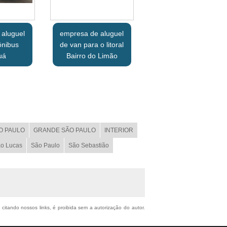
 aluguel
empresa de aluguel
ônibus
de van para o litoral
uá
Bairro do Limão
O PAULO
GRANDE SÃO PAULO
INTERIOR
o Lucas
São Paulo
São Sebastião
 citando nossos links, é proibida sem a autorização do autor.