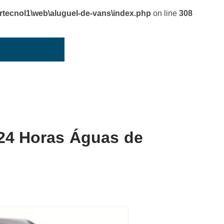
cnol1\web\aluguel-de-vans\index.php
on line
308
 24 Horas Águas de