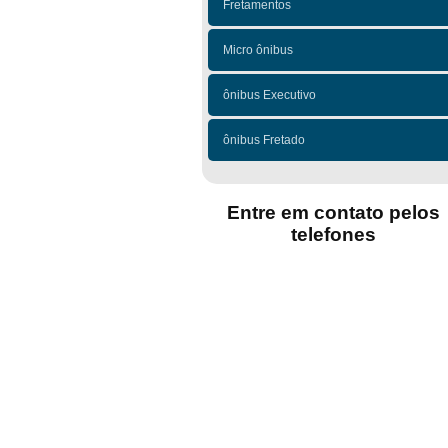
Fretamentos
Micro ônibus
ônibus Executivo
ônibus Fretado
Entre em contato pelos
telefones
(11)
(11)