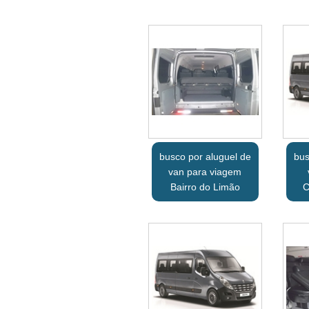
busco por aluguel de
bus
van para viagem
Bairro do Limão
C