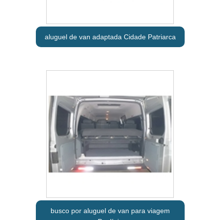
aluguel de van adaptada Cidade Patriarca
busco por aluguel de van para viagem