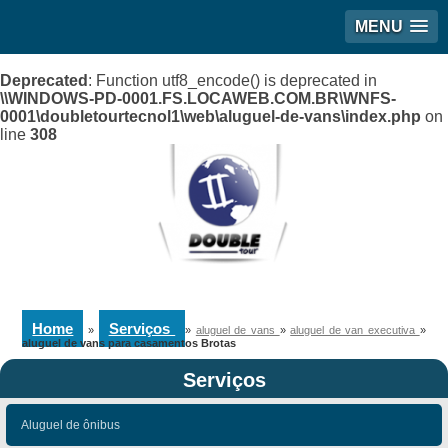
MENU
Deprecated
: Function utf8_encode() is deprecated in
\\WINDOWS-PD-0001.FS.LOCAWEB.COM.BR\WNFS-
0001\doubletourtecnol1\web\aluguel-de-vans\index.php
on
line
308
Home
Serviços
»
»
aluguel de vans
»
aluguel de van executiva
»
aluguel de vans para casamentos Brotas
Serviços
Aluguel de ônibus