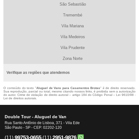
São Sebastião
Tremembé
Vila Mariana
Vila Medeiros
Vila Prudente
Zona Norte
Verifique as regiões que atendemos
O conteúdo do texto "
Aluguel de Vans para Casamentos Brotas
" é de direito reservado.
Sua reprodução, parcial ou total, mesmo citando nossos links, é proibida sem a autorização
do autor. Crime de violação de direito autoral – artigo 184 do Código Penal –
Lei 9610/98 -
Lei de direitos autorais
.
Double Tour - Aluguel de Van
Rua Santo Antônio de Lisboa, 371 - Vila Ede
São Paulo - SP - CEP: 02202-120
99753-0655
2951-9876
(11)
(11)