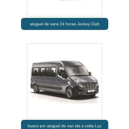
aluguel de vans 24 horas Jockey Club
busco por aluguel de van ida e volta Luz