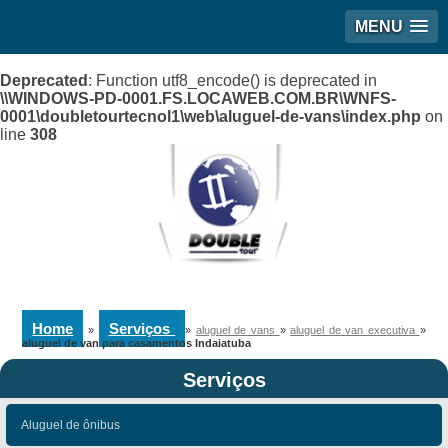
MENU
Deprecated
: Function utf8_encode() is deprecated in
\\WINDOWS-PD-0001.FS.LOCAWEB.COM.BR\WNFS-
0001\doubletourtecnol1\web\aluguel-de-vans\index.php
on
line
308
Home
Serviços
»
»
aluguel de vans
»
aluguel de van executiva
»
aluguel de van para casamentos Indaiatuba
Serviços
Aluguel de ônibus