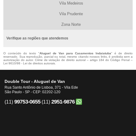
Vila Medeiros
Vila Prudente
Zona Norte
Verifique as regiões que atendemos
O conteúdo do texto "
Aluguel de Van para Casamentos Indaiatuba
" é de direito
reservado. Sua reprodução, parcial ou total, mesmo citando nossos links, é proibida sem a
autorização do autor. Crime de violação de direito autoral – artigo 184 do Código Penal –
Lei 9610/98 - Lei de direitos autorais
.
Double Tour - Aluguel de Van
Rua Santo Antônio de Lisboa, 371 - Vila Ede
São Paulo - SP - CEP: 02202-120
99753-0655
2951-9876
(11)
(11)