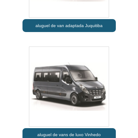
aluguel de van adaptada Juquitiba
aluguel de vans de luxo Vinhedo